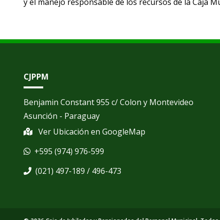
y el manejo responsable de los recursos de la Caja Mu
CJPPM
Benjamin Constant 955 c/ Colon y Montevideo
Asunción - Paraguay
Ver Ubicación en GoogleMap
+595 (974) 976-599
(021) 497-189 / 496-473